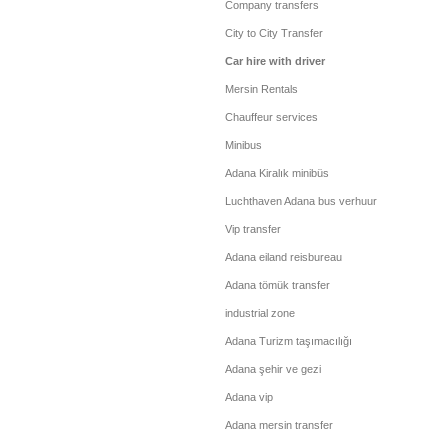
Company transfers
City to City Transfer
Car hire with driver
Mersin Rentals
Chauffeur services
Minibus
Adana Kiralık minibüs
Luchthaven Adana bus verhuur
Vip transfer
Adana eiland reisbureau
Adana tömük transfer
industrial zone
Adana Turizm taşımacılığı
Adana şehir ve gezi
Adana vip
Adana mersin transfer