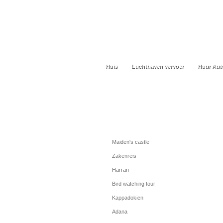
Huis
Luchthaven vervoer
Huur Aut
Huis
Luchthaven vervoer
Huur Aut
rondleidingen
Maiden's castle
Zakenreis
Harran
Bird watching tour
Kappadokien
Adana