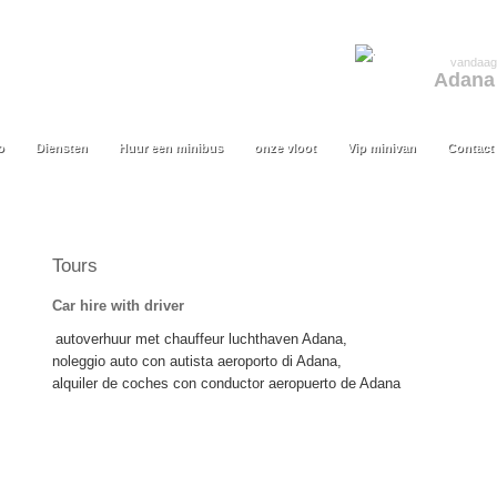
vandaag
Adana
o
Diensten
Huur een minibus
onze vloot
Vip minivan
Contact
o
Diensten
Huur een minibus
onze vloot
Vip minivan
Contact
Tours
Car hire with driver
autoverhuur met chauffeur luchthaven Adana,
noleggio auto con autista aeroporto di Adana,
alquiler de coches con conductor aeropuerto de Adana