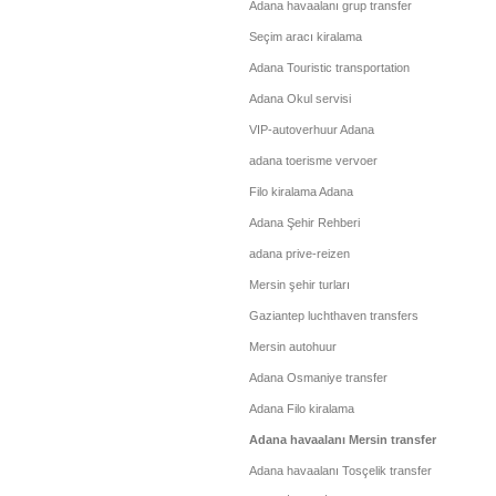
Adana havaalanı grup transfer
Seçim aracı kiralama
Adana Touristic transportation
Adana Okul servisi
VIP-autoverhuur Adana
adana toerisme vervoer
Filo kiralama Adana
Adana Şehir Rehberi
adana prive-reizen
Mersin şehir turları
Gaziantep luchthaven transfers
Mersin autohuur
Adana Osmaniye transfer
Adana Filo kiralama
Adana havaalanı Mersin transfer
Adana havaalanı Tosçelik transfer