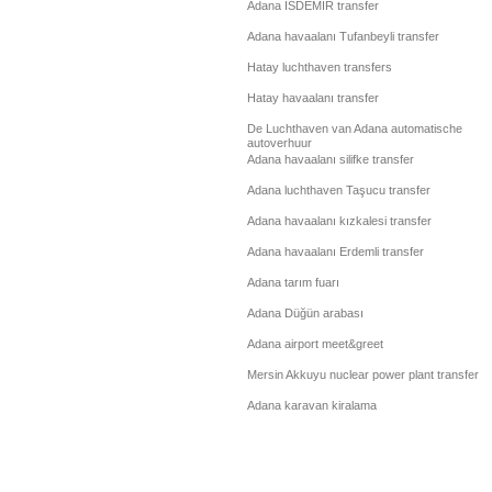
Adana İSDEMİR transfer
Adana havaalanı Tufanbeyli transfer
Hatay luchthaven transfers
Hatay havaalanı transfer
De Luchthaven van Adana automatische
autoverhuur
Adana havaalanı silifke transfer
Adana luchthaven Taşucu transfer
Adana havaalanı kızkalesi transfer
Adana havaalanı Erdemli transfer
Adana tarım fuarı
Adana Düğün arabası
Adana airport meet&greet
Mersin Akkuyu nuclear power plant transfer
Adana karavan kiralama