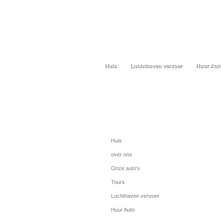
Huis
Luchthaven vervoer
Huur Aut
Huis
Luchthaven vervoer
Huur Aut
Menu
Huis
over ons
Onze auto's
Tours
Luchthaven vervoer
Huur Auto