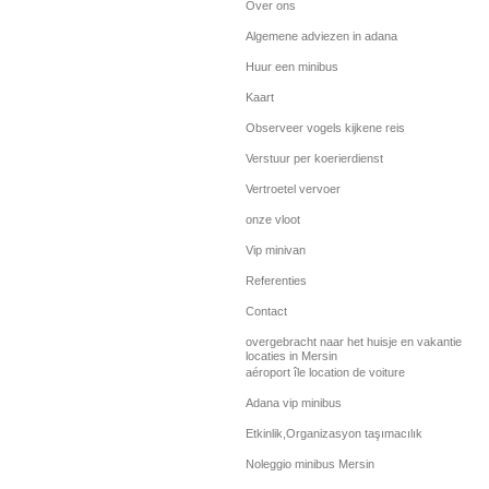
Over ons
Algemene adviezen in adana
Huur een minibus
Kaart
Observeer vogels kijkene reis
Verstuur per koerierdienst
Vertroetel vervoer
onze vloot
Vip minivan
Referenties
Contact
overgebracht naar het huisje en vakantie
locaties in Mersin
aéroport île location de voiture
Adana vip minibus
Etkinlik,Organizasyon taşımacılık
Noleggio minibus Mersin