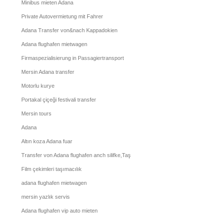
Minibus mieten Adana
Private Autovermietung mit Fahrer
Adana Transfer von&nach Kappadokien
Adana flughafen mietwagen
Firmaspezialisierung in Passagiertransport
Mersin Adana transfer
Motorlu kurye
Portakal çiçeği festivali transfer
Mersin tours
Adana
Altın koza Adana fuar
Transfer von Adana flughafen anch silifke,Taşucu
Film çekimleri taşımacılık
adana flughafen mietwagen
mersin yazlık servis
Adana flughafen vip auto mieten