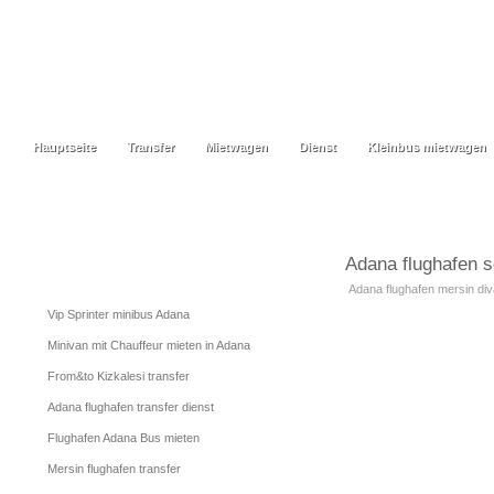
Hauptseite
Transfer
Mietwagen
Dienst
Kleinbus mietwagen
Hauptseite
Transfer
Mietwagen
Dienst
Kleinbus mietwagen
Adana flughafen s
Nachrichten
Adana flughafen mersin diva
Vip Sprinter minibus Adana
Minivan mit Chauffeur mieten in Adana
From&to Kizkalesi transfer
Adana flughafen transfer dienst
Flughafen Adana Bus mieten
Mersin flughafen transfer