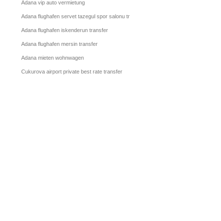
Adana vip auto vermietung
Adana flughafen servet tazegul spor salonu transfer
Adana flughafen iskenderun transfer
Adana flughafen mersin transfer
Adana mieten wohnwagen
Cukurova airport private best rate transfer