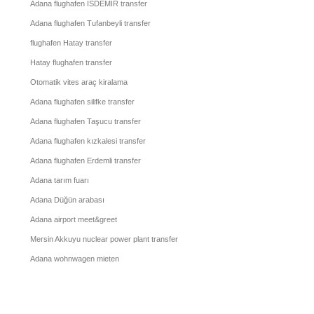
Adana flughafen İSDEMİR transfer
Adana flughafen Tufanbeyli transfer
flughafen Hatay transfer
Hatay flughafen transfer
Otomatik vites araç kiralama
Adana flughafen silifke transfer
Adana flughafen Taşucu transfer
Adana flughafen kızkalesi transfer
Adana flughafen Erdemli transfer
Adana tarım fuarı
Adana Düğün arabası
Adana airport meet&greet
Mersin Akkuyu nuclear power plant transfer
Adana wohnwagen mieten