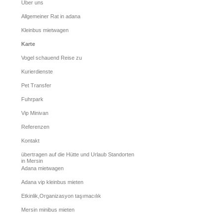
Über uns
Allgemeiner Rat in adana
Kleinbus mietwagen
Karte
Vogel schauend Reise zu
Kurierdienste
Pet Transfer
Fuhrpark
Vip Minivan
Referenzen
Kontakt
übertragen auf die Hütte und Urlaub Standorten
in Mersin
Adana mietwagen
Adana vip kleinbus mieten
Etkinlik,Organizasyon taşımacılık
Mersin minibus mieten