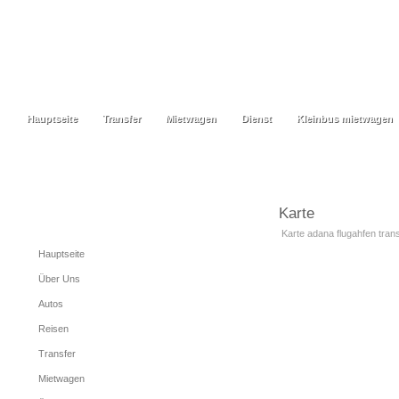
Hauptseite
Transfer
Mietwagen
Dienst
Kleinbus mietwagen
Hauptseite
Transfer
Mietwagen
Dienst
Kleinbus mietwagen
Karte
Menu
Karte adana flugahfen trans
Hauptseite
Über Uns
Autos
Reisen
Transfer
Mietwagen