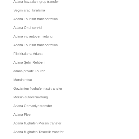
Adana havaalanı grup transfer
Seçim aracı kiralama
Adana Tourism transportation
Adana Okul servisi
Adana vip autovermietung
Adana Tourism transportation
Filo kiralama Adana
Adana Şehir Rehberi
adana private Touren
Mersin reise
Gaziantep flughafen taxi transfer
Mersin autovermietung
Adana Osmaniye transfer
Adana Fleet
Adana flughafen Mersin transfer
Adana flughafen Tosçelik transfer