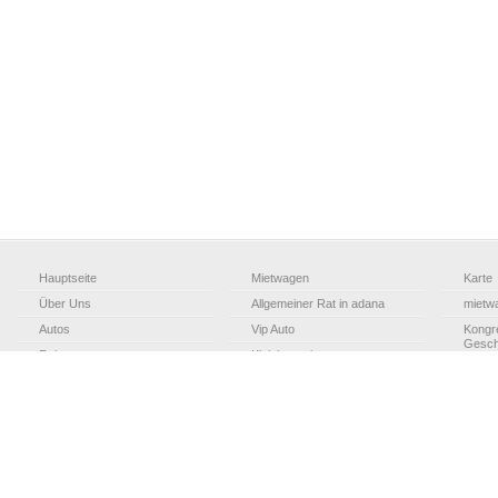
Hauptseite
Mietwagen
Karte
Über Uns
Allgemeiner Rat in adana
mietw
Autos
Vip Auto
Kongr
Gesch
Reisen
Kleinbus mietwagen
Stadt 
Transfer
Stadsreis im Adana
Otel T