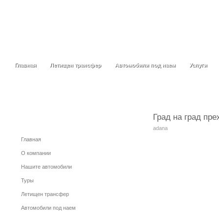
Главная
Летищен трансфер
Автомобили под наем
Услуги
Главная
Летищен трансфер
Автомобили под наем
Услуги
Град на град пр
Menu
adana
Главная
О компании
Нашите автомобили
Туры
Летищен трансфер
Автомобили под наем