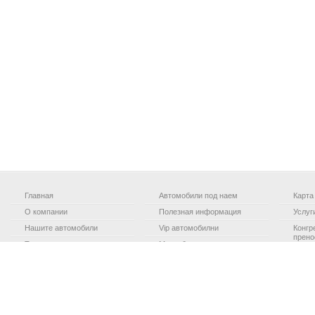
Главная
Автомобили под наем
Карта
О компании
Полезная информация
Услуг
Нашите автомобили
Vip автомобилни
Конгр
прено
Туры
Микробус
Град 
Летищен трансфер
Обзорная экскурсия по
городу Адана
Otel 
Адана