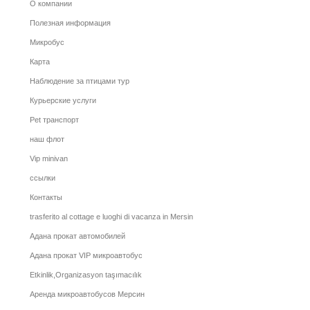
О компании
Полезная информация
Микробус
Карта
Наблюдение за птицами тур
Курьерские услуги
Pet транспорт
наш флот
Vip minivan
ссылки
Контакты
trasferito al cottage e luoghi di vacanza in Mersin
Адана прокат автомобилей
Адана прокат VIP микроавтобус
Etkinlik,Organizasyon taşımacılık
Аренда микроавтобусов Мерсин