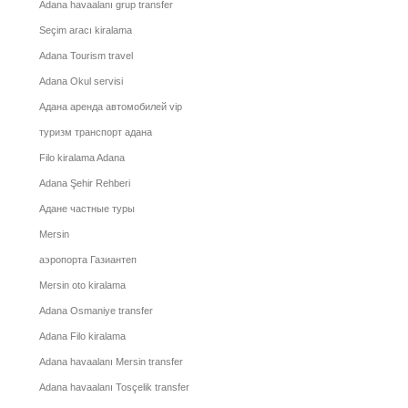
Adana havaalanı grup transfer
Seçim aracı kiralama
Adana Tourism travel
Adana Okul servisi
Адана аренда автомобилей vip
туризм транспорт адана
Filo kiralama Adana
Adana Şehir Rehberi
Адане частные туры
Mersin
аэропорта Газиантеп
Mersin oto kiralama
Adana Osmaniye transfer
Adana Filo kiralama
Adana havaalanı Mersin transfer
Adana havaalanı Tosçelik transfer