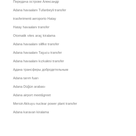
Передача острове Александр
Adana havaalanı Tufanbeyli transfer
trasferimenti aeroporto Hatay
Hatay havaalanı transfer
Otomatik vites araç kiralama
Adana havaalanı silifke transfer
Adana havaalanı Taşucu transfer
Adana havaalanı kızkalesi transfer
Адана трансферы добродетельным
Adana tarım fuarı
Adana Düğün arabası
Adana airport meet&greet
Mersin Akkuyu nuclear power plant transfer
Adana karavan kiralama