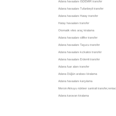
Adana havaalanı İSDEMİR transfer
Adana havaalanı Tufanbeyli transfer
Adana havaalanı Hatay transfer
Hatay havaalanı transfer
Otomatik vites araç kiralama
Adana havaalanı silifke transfer
Adana havaalanı Taşucu transfer
Adana havaalanı kızkalesi transfer
Adana havaalanı Erdemli transfer
Adana fuar alanı transfer
Adana Düğün arabası kiralama
Adana havaalanı karşılama
Mersin Akkuyu nükleer santrali transfer,renta
Adana karavan kiralama