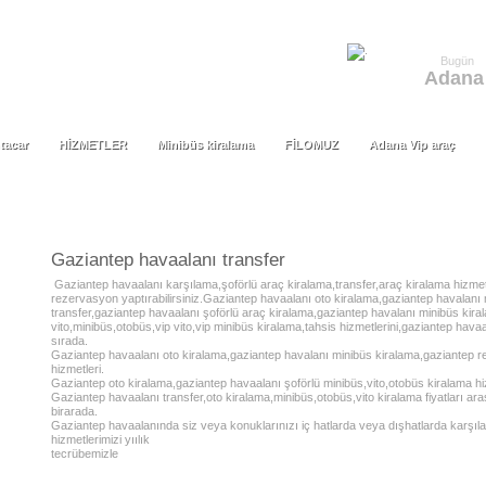
Bugün
Adana
tacar
HİZMETLER
Minibüs kiralama
FİLOMUZ
Adana Vip araç
tacar
HİZMETLER
Minibüs kiralama
FİLOMUZ
Adana Vip araç
Gaziantep havaalanı transfer
Gaziantep havaalanı karşılama,şoförlü araç kiralama,transfer,araç kiralama hizmet
rezervasyon yaptırabilirsiniz.Gaziantep havaalanı oto kiralama,gaziantep havalanı
transfer,gaziantep havaalanı şoförlü araç kiralama,gaziantep havalanı minibüs kira
vito,minibüs,otobüs,vip vito,vip minibüs kiralama,tahsis hizmetlerini,gaziantep havaal
sırada.
Gaziantep havaalanı oto kiralama,gaziantep havalanı minibüs kiralama,gaziantep re
hizmetleri.
Gaziantep oto kiralama,gaziantep havaalanı şoförlü minibüs,vito,otobüs kiralama hizm
Gaziantep havaalanı transfer,oto kiralama,minibüs,otobüs,vito kiralama fiyatları aras
birarada.
Gaziantep havaalanında siz veya konuklarınızı iç hatlarda veya dışhatlarda karşılay
hizmetlerimizi yıılık
tecrübemizle