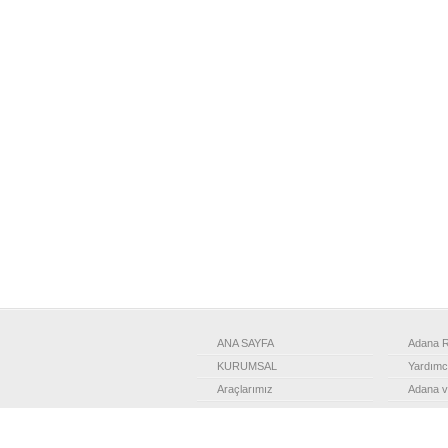
ANA SAYFA
Adana R
KURUMSAL
Yardımcı
Araçlarımız
Adana v
Turlar
Minibüs
TRANSFER
Şehir Tu