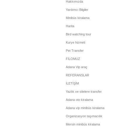
Hakkımızda
Yardımcı Bilgiler
Minibüs kiralama
Harita
Bird watching tour
Kurye hizmeti
Pet Transfer
FİLOMUZ
Adana Vip araç
REFERANSLAR
İLETİŞİM
Yazlık ve sitelere transfer
Adana oto kiralama
Adana vip minibüs kiralama
Organizasyon taşımacılık
Mersin minibüs kiralama