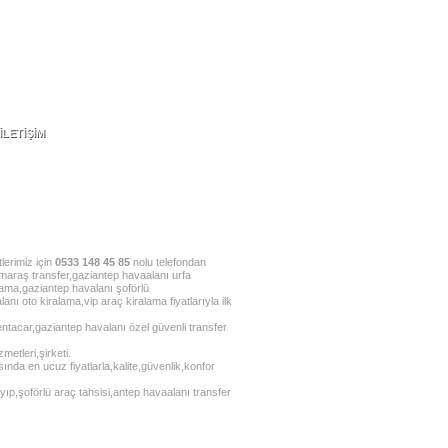
İLETİŞİM
İLETİŞİM
lerimiz için
0533 148 45 85
nolu telefondan
 maraş transfer,gaziantep havaalanı urfa
lama,gaziantep havalanı şoförlü
anı oto kiralama,vip araç kiralama fiyatlarıyla ilk
ntacar,gaziantep havalanı özel güvenli transfer
etleri,şirketi.
ında en ucuz fiyatlarla,kalite,güvenlik,konfor
ıp,şoförlü araç tahsisi,antep havaalanı transfer