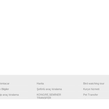
entacar
Harita
Bird watching tour
 Bilgiler
Şoförlü araç kiralama
Kurye hizmeti
ip araç kiralama
KONGRE,SEMİNER
Pet Transfer
TRANSFER
 kiralama
FİLOMUZ
Şehirler arası transfer
rları – Geziler
English speaking driv