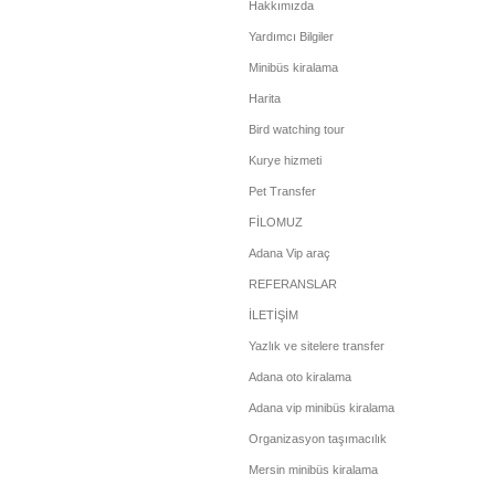
Hakkımızda
Yardımcı Bilgiler
Minibüs kiralama
Harita
Bird watching tour
Kurye hizmeti
Pet Transfer
FİLOMUZ
Adana Vip araç
REFERANSLAR
İLETİŞİM
Yazlık ve sitelere transfer
Adana oto kiralama
Adana vip minibüs kiralama
Organizasyon taşımacılık
Mersin minibüs kiralama