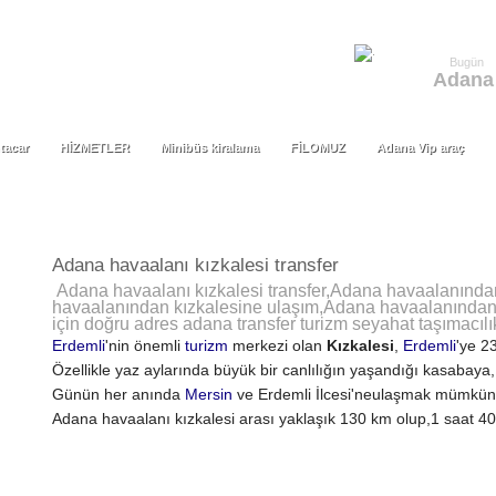
Bugün
Adana
tacar
HİZMETLER
Minibüs kiralama
FİLOMUZ
Adana Vip araç
tacar
HİZMETLER
Minibüs kiralama
FİLOMUZ
Adana Vip araç
Adana havaalanı kızkalesi transfer
Adana havaalanı kızkalesi transfer,Adana havaalanından 
havaalanından kızkalesine ulaşım,Adana havaalanından k
için doğru adres adana transfer turizm seyahat taşımacılı
Erdemli
'nin önemli
turizm
merkezi olan
Kızkalesi
,
Erdemli
'ye 2
Özellikle yaz aylarında büyük bir canlılığın yaşandığı kasabaya
Günün her anında
Mersin
ve Erdemli İlcesi'neulaşmak mümkündü
Adana havaalanı kızkalesi arası yaklaşık 130 km olup,1 saat 40 