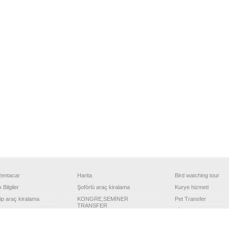
entacar
Harita
Bird watching tour
 Bilgiler
Şoförlü araç kiralama
Kurye hizmeti
ip araç kiralama
KONGRE,SEMİNER
Pet Transfer
TRANSFER
 kiralama
FİLOMUZ
Şehirler arası transfer
rları – Geziler
English speaking driv