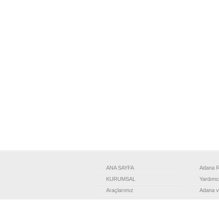
ANA SAYFA
Adana R
KURUMSAL
Yardımcı
Araçlarımız
Adana v
Turlar
Minibüs
TRANSFER
Şehir Tu