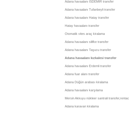
Adana havaalanı İSDEMİR transfer
Adana havaalanı Tufanbeyli transfer
Adana havaalanı Hatay transfer
Hatay havaalanı transfer
Otomatik vites araç kiralama
Adana havaalanı silifke transfer
Adana havaalanı Taşucu transfer
Adana havaalanı kızkalesi transfer
Adana havaalanı Erdemli transfer
Adana fuar alanı transfer
Adana Düğün arabası kiralama
Adana havaalanı karşılama
Mersin Akkuyu nükleer santrali transfer,renta
Adana karavan kiralama