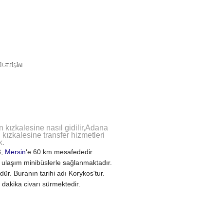
İLETİŞİM
İLETİŞİM
kızkalesine nasıl gidilir,Adana
ızkalesine transfer hizmetleri
k.
3,
Mersin
'e 60 km mesafededir.
, ulaşım minibüslerle sağlanmaktadır.
r. Buranın tarihi adı Korykos'tur.
dakika civarı sürmektedir.