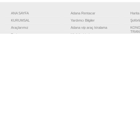
ANA SAYFA
Adana Rentacar
Harita
KURUMSAL
Yardımcı Bilgiler
Şoförl
Araçlarımız
Adana vip araç kiralama
KONG
TRAN
Turlar
Minibüs kiralama
Şehirl
TRANSFER
Şehir Turları – Geziler
Otel T
Adana vip araç
Mersin şehir turları
Adana
transf
Adana Turizm taşımacılığı
Gaziantep havaalanı transfer
Adana 
Filo kiralama Adana
Mersin oto kiralama
transf
Adana Şehir Rehberi
Adana Osmaniye transfer
Adana
transf
Adana Şehir turu
Adana Filo kiralama
Adana 
transf
Adana
transf