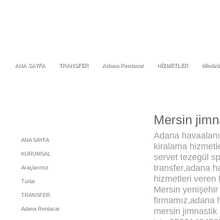
ANA SAYFA
TRANSFER
Adana Rentacar
HİZMETLER
Minibü
ANA SAYFA
TRANSFER
Adana Rentacar
HİZMETLER
Minibü
Mersin jimn
Menu
Adana havaalanı 
ANA SAYFA
kiralama hizmetle
KURUMSAL
servet tezegül s
transfer,adana h
Araçlarımız
hizmetleri veren
Turlar
Mersin yenişehir 
TRANSFER
firmamız,adana 
Adana Rentacar
mersin jimnastik 