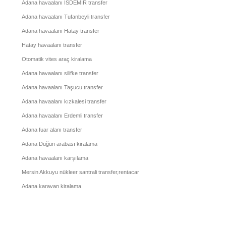
Adana havaalanı İSDEMİR transfer
Adana havaalanı Tufanbeyli transfer
Adana havaalanı Hatay transfer
Hatay havaalanı transfer
Otomatik vites araç kiralama
Adana havaalanı silifke transfer
Adana havaalanı Taşucu transfer
Adana havaalanı kızkalesi transfer
Adana havaalanı Erdemli transfer
Adana fuar alanı transfer
Adana Düğün arabası kiralama
Adana havaalanı karşılama
Mersin Akkuyu nükleer santrali transfer,rentacar
Adana karavan kiralama