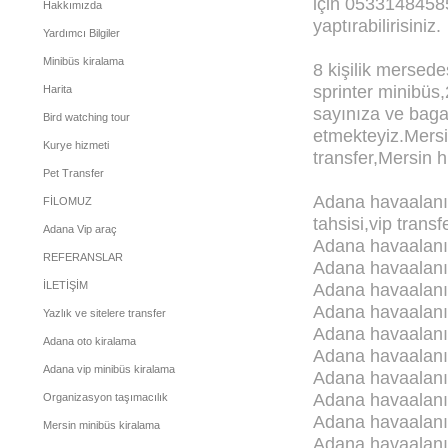
için 05331484585
Hakkımızda
yaptırabilirisiniz.
Yardımcı Bilgiler
Minibüs kiralama
8 kişilik mersede
sprinter minibüs,2
Harita
sayınıza ve bag
Bird watching tour
etmekteyiz.Mersi
Kurye hizmeti
transfer,Mersin h
Pet Transfer
Adana havaalanı 
FİLOMUZ
tahsisi,vip transf
Adana Vip araç
Adana havaalanı 
REFERANSLAR
Adana havaalanı 
İLETİŞİM
Adana havaalanı 
Adana havaalanı 
Yazlık ve sitelere transfer
Adana havaalanı
Adana oto kiralama
Adana havaalanı 
Adana vip minibüs kiralama
Adana havaalanı 
Adana havaalanı 
Organizasyon taşımacılık
Adana havaalanı a
Mersin minibüs kiralama
Adana havaalanı 